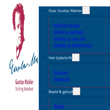
Over Gustav Mahler
Mahlers leven
Mahlers werken
Mahler in zijn tijd
Mahler in Nederland
Het tijdschrift
Actueel
Redactie
Beeld & geluid
Beeld