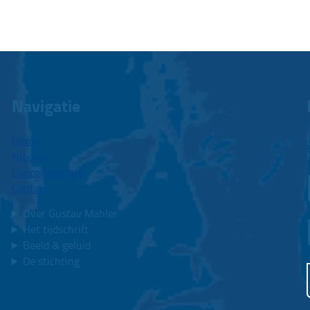
Navigatie
Home
Nieuws
Concertagenda
Contact
Over Gustav Mahler
Het tijdschrift
Beeld & geluid
De stichting