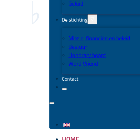
Geluid
De stichting
Missie, financiën en beleid
Bestuur
Honorary board
Word Vriend
Contact
HOME