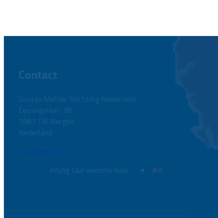
Contact
Gustav Mahler Stichting Nederland
Eeuwigelaan 38
1861 CM Bergen
Nederland
info@gmsn.nl
Wijzig taal website naar: