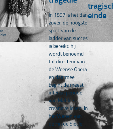
tragisch
einde
In 1897 is het dan
zover, de hoogste
sport van de
ma
hler
ladder van succes
is bereikt: hij
wordt benoemd
tot directeur van
de Weense Opera
en daarmee
begint de meest
intense periode
Ma
in
van Mahlers
Tob
creatieve leven. In
het Wenen van
de Fin de Siècle