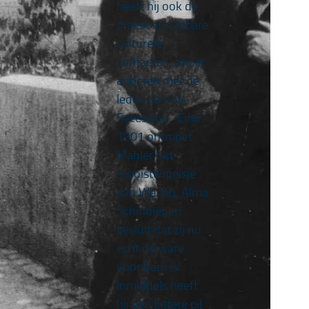
heeft hij ook de
meest vruchtbare
culturele
contacten, onder
anderen met de
leden van de
Secession. Eind
1901 ontmoet
Mahler het
mooiste meisje
van Wenen, Alma
Schindler en
besluit dat zij nu
echt de ware
voor hem is!
Inmiddels heeft
hij een bittere pil