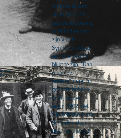
moeten slikken
als in datzelfde
jaar de uitvoering
in München van
zijn Vierde
Symfonie ook al
een mislukking
blijkt te zijn. “Dan
stav en
maar iets
ma
leukers”, moet hij
gedacht hebben
en hij trouwt
begin 1902 met
zijn geliefde Alma
Schindler, daar
blijft het niet bij!