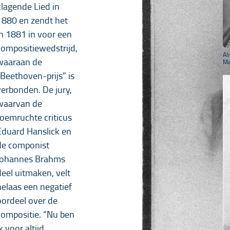
klagende Lied in
1880 en zendt het
in 1881 in voor een
compositiewedstrijd,
Al
waaraan de
Ma
“Beethoven-prijs” is
verbonden. De jury,
waarvan de
roemruchte criticus
Eduard Hanslick en
de componist
Johannes Brahms
deel uitmaken, velt
helaas een negatief
oordeel over de
compositie. “Nu ben
k voor altijd