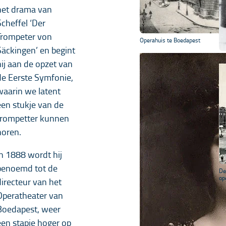
het drama van
Scheffel ‘Der
Trompeter von
Operahuis te Boedapest
Säckingen’ en begint
hij aan de opzet van
de Eerste Symfonie,
waarin we latent
een stukje van de
trompetter kunnen
horen.
In 1888 wordt hij
benoemd tot de
De
op
directeur van het
Operatheater van
Boedapest, weer
een stapje hoger op