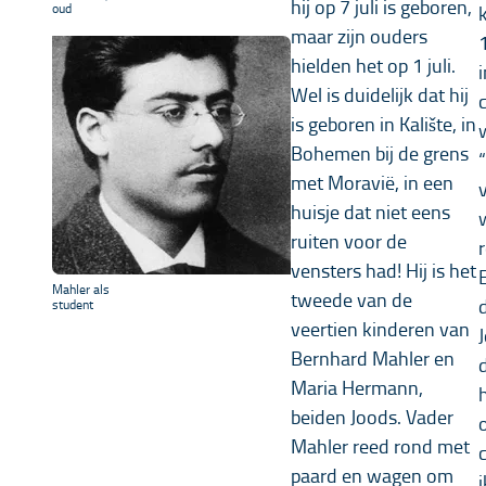
hij op 7 juli is geboren,
oud
maar zijn ouders
hielden het op 1 juli.
Wel is duidelijk dat hij
is geboren in Kalište, in
Bohemen bij de grens
met Moravië, in een
huisje dat niet eens
ruiten voor de
vensters had! Hij is het
Mahler als
tweede van de
student
veertien kinderen van
Bernhard Mahler en
Maria Hermann,
beiden Joods. Vader
Mahler reed rond met
paard en wagen om
i