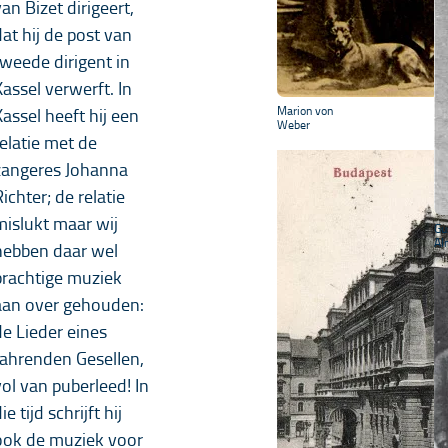
an Bizet dirigeert,
dat hij de post van
tweede dirigent in
Kassel verwerft. In
Marion von
Kassel heeft hij een
Weber
relatie met de
zangeres Johanna
ichter; de relatie
mislukt maar wij
Gu
Al
hebben daar wel
prachtige muziek
aan over gehouden:
de Lieder eines
fahrenden GeselIen,
vol van puberleed! In
ie tijd schrijft hij
ook de muziek voor