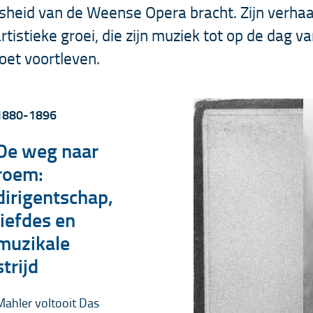
heid van de Weense Opera bracht. Zijn verhaal
tistieke groei, die zijn muziek tot op de dag v
oet voortleven.
1880-1896
De weg naar
roem:
dirigentschap,
liefdes en
muzikale
strijd
Mahler voltooit Das