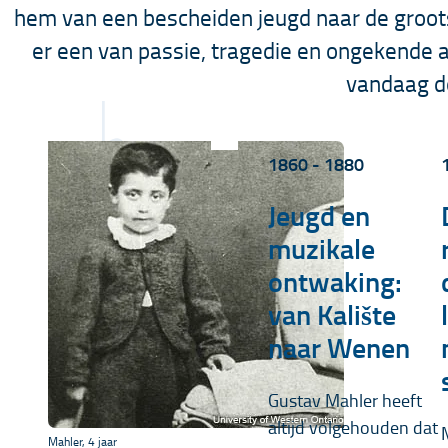
hem van een bescheiden jeugd naar de groots
er een van passie, tragedie en ongekende ar
vandaag d
1860 - 1880
Jeugd en
muzikale
ontwaking:
van Kalište
naar Wenen
Gustav Mahler heeft
altijd volgehouden dat
Mahler, 4 jaar