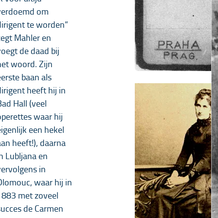
verdoemd om
dirigent te worden”
zegt Mahler en
voegt de daad bij
het woord. Zijn
eerste baan als
irigent heeft hij in
Bad Hall (veel
operettes waar hij
eigenlijk een hekel
aan heeft!), daarna
in Lubljana en
vervolgens in
Olomouc, waar hij in
1883 met zoveel
succes de Carmen