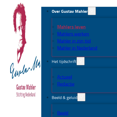
Over Gustav Mahler
Mahlers leven
Mahlers werken
Mahler in zijn tijd
Mahler in Nederland
Het tijdschrift
Actueel
Redactie
Beeld & geluid
Beeld