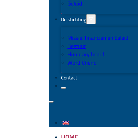
Geluid
De stichting
Missie, financiën en beleid
Bestuur
Honorary board
Word Vriend
Contact
HOME