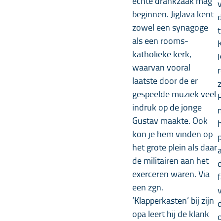
echte drankzaak mag
v
beginnen. Jiglava kent
zowel een synagoge
als een rooms-
katholieke kerk,
waarvan vooral
laatste door de er
gespeelde muziek veel
R
indruk op de jonge
Gustav maakte. Ook
kon je hem vinden op
het grote plein als daar
de militairen aan het
exerceren waren. Via
een zgn.
‘Klapperkasten’ bij zijn
d
opa leert hij de klank