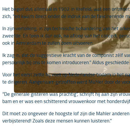
Het begon dus allemaal in 1902 in Krefeld; wat een ontmoeti
zich, “en kwam direct onder de indruk van de fascinerende m
In zijn vertolking, in zijn technische behandeling van het ork
zweefde. En toen ik dan ook, na afloop van het concert, per
ook in Amsterdam te zullen doen uitvoeren.
Ik zag in, dat de suggestieve kracht van de componist zélf v
persoonlijk bij ons te komen introduceren.” Aldus geschiedd
Voor het eerst zette hij voet op Nederlandse bodem in het n
te dirigeren. Aangenaam getroffen werd Mahler door de voor
“De generale gisteren was prachtig”, schrijft hij aan zijn v
bam en er was een schitterend vrouwenkoor met honderdvijfti
Dit moet zo ongeveer de hoogste lof zijn die Mahler anderen
verbijsterend! Zoals deze mensen kunnen luisteren.”