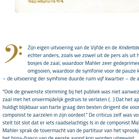
𝄢
Zijn eigen uitvoering van de Vijfde en de
Kindertot
echter anders, zoals we zowel uit de pers als u
bosjes de zaal, waardoor Mahler zeer gedeprimee
omgooien, waardoor de symfonie voor de pauze kl
– de uitvoering der symfonie duurde ruim vijf kwartier – de atm
“Ook de gewenste stemming bij het publiek was niet aanwezig,
zaal met het onvermijdelijk gedruis te verlaten (…) Dat het 
huldigt blijkbaar van harte graag den besten dirigent die v
componist te aarzelen in zijn oordeel.” De criticus zelf was 
stelt tot slot dat er iets raadselachtigs Is in de componist 
Mahler sprak de tovermacht van de partituur van het sprook
het bijna-fiasco van de eerste avond kon worden uitgewist.