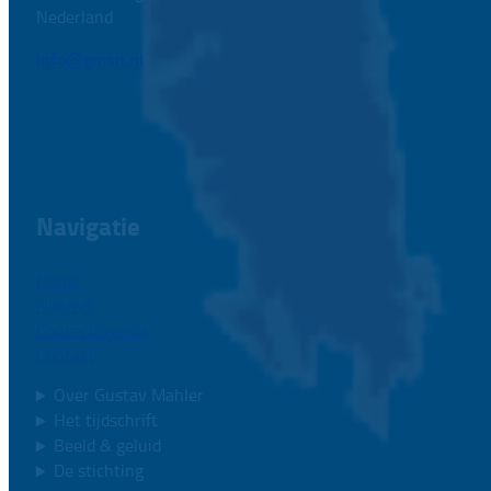
Nederland
info@gmsn.nl
Navigatie
Home
Nieuws
Concertagenda
Contact
Over Gustav Mahler
Het tijdschrift
Beeld & geluid
De stichting