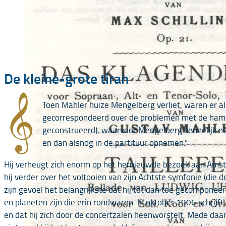
De kleine-grote tiran
𝄞
Toen Mahler huize Mengelberg verliet, waren er a
gecorrespondeerd over de problemen met de hamer
geconstrueerd), waarvoor Mengelberg kennelijk e
en dan alsnog in de partituur opnemen.”
Hij verheugt zich enorm op het hernieuwde bezoek aan Amst
hij verder over het voltooien van zijn Achtste symfonie (di
zijn gevoel het belangrijkste dat hij tot dan toe gecomponeerd
en planeten zijn die erin rondwaren. In oktober 1906 schrijf
en dat hij zich door de concertzalen heenworstelt. Mede daa