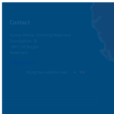
Contact
Gustav Mahler Stichting Nederland
Eeuwigelaan 38
1861 CM Bergen
Nederland
info@gmsn.nl
Wijzig taal website naar: