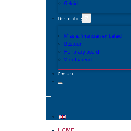
Geluid
De stichting
Missie, financiën en beleid
Bestuur
Honorary board
Word Vriend
Contact
HOME