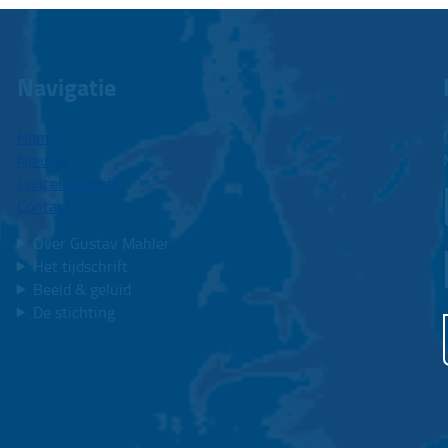
Navigatie
Home
Nieuws
Concertagenda
Contact
Over Gustav Mahler
Het tijdschrift
Beeld & geluid
De stichting