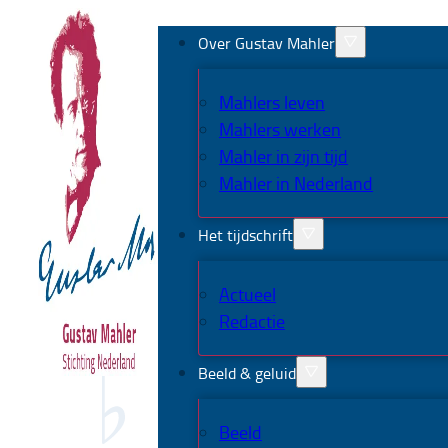
Over Gustav Mahler
Mahlers leven
Mahlers werken
Mahler in zijn tijd
Mahler in Nederland
Het tijdschrift
Actueel
Redactie
Beeld & geluid
Beeld